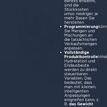
bereits erwähnt,
sind die
Stückkosten
umso niedriger, je
mehr Basen Sie
herstellen.
Programmierung
kön
Sie Mengen und
Mischungen an
die tatsächlichen
Verkaufsmengen
anpassen.
Vollständige
Produktkontrolle
Inhal
Hydratation und
Endausbeute
werden zu direkt
steuerbaren
Variablen. Das
bedeutet, dass
man mit kleinen,
intelligenten
Anpassungen
eingreifen kann, z.
B.
das Gewicht