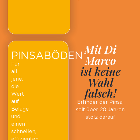
Mit Di
PINSABÖDEN
Marco
Für
ist keine
all
Wahl
jene,
die
falsch!
Wert
auf
Erfinder der Pinsa,
Beläge
seit über 20 Jahren
und
stolz darauf
einen
schnellen,
effizienten