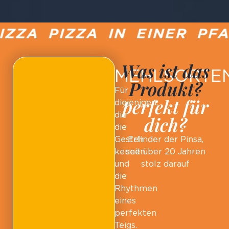
ZA PIZZA IN EINER PFAN
Was ist das
MEHLSORTE
Produkt?
Für
perfekt für
diejenigen,
die
dich?
die
Gesten
Erfinder der Pinsa,
kennen
seit über 20 Jahren
und
stolz darauf
die
Rhythmen
eines
perfekten
Teigs.