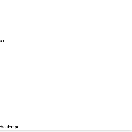
as.
.
cho tiempo.