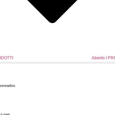
RODOTTI
Abierto I P
lvoreados.
 o pan.