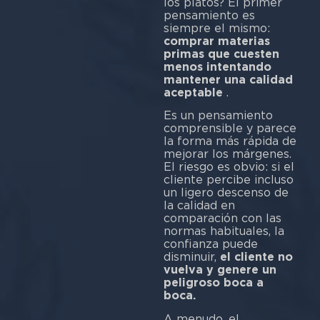
los platos? El primer
pensamiento es
siempre el mismo:
comprar materias
primas que cuesten
menos intentando
mantener una calidad
aceptable
.
Es un pensamiento
comprensible y parece
la forma más rápida de
mejorar los márgenes.
El riesgo es obvio: si el
cliente percibe incluso
un ligero descenso de
la calidad en
comparación con las
normas habituales, la
confianza puede
disminuir,
el cliente no
vuelva y genere un
peligroso boca a
boca.
A menudo, el