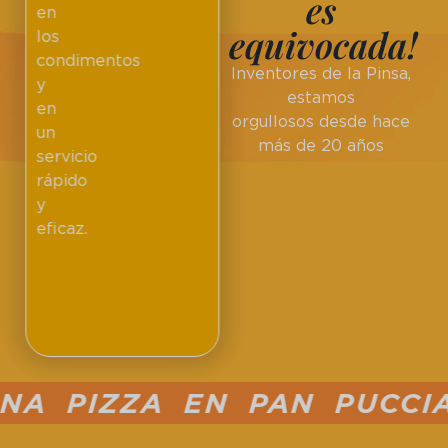
es
en
equivocada!
los
condimentos
Inventores de la Pinsa,
y
estamos
en
orgullosos desde hace
un
más de 20 años
servicio
rápido
y
eficaz.
 PIZZA EN PAN PUCCIA S