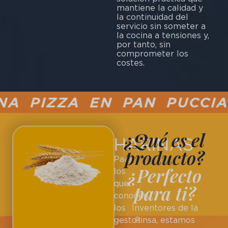
mantiene la calidad y
la continuidad del
servicio sin someter a
la cocina a tensiones y,
por tanto, sin
comprometer los
costes.
 PIZZA EN PAN PUCCIA S
¿Qué es el
HARINAS
producto?
Para
¿Perfecto
los
que
para ti?
conocen
los
Inventores de la
gestos
Pinsa, estamos