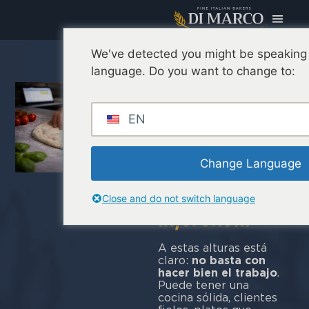
We've detected you might be speaking 
Coste de los
language. Do you want to change to:
alimentos:
qué es, cómo
EN
controlarlo y
por qué Pinsa
Change Language
puede
marcar la
Close and do not switch language
diferencia
A estas alturas está
claro:
no basta con
hacer bien el trabajo
.
Puede tener una
cocina sólida, clientes