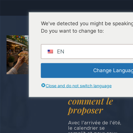
We've detected you might be speaking 
Street food et
Do you want to change to:
événements
estivaux,
EN
comment
saisir
Change Langua
l'opportunité
: ce qui
Close and do not switch language
fonctionne et
comment le
proposer
Avec l'arrivée de l'été,
le calendrier se