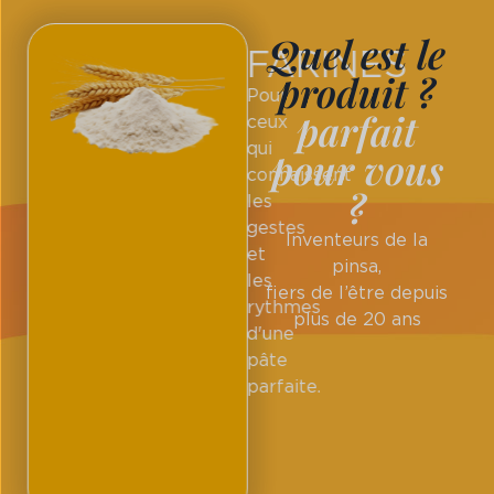
Quel est le
FARINES
produit ?
Pour
parfait
ceux
qui
pour vous
connaissent
?
les
gestes
Inventeurs de la
et
pinsa,
les
fiers de l’être depuis
rythmes
plus de 20 ans
d'une
pâte
parfaite.