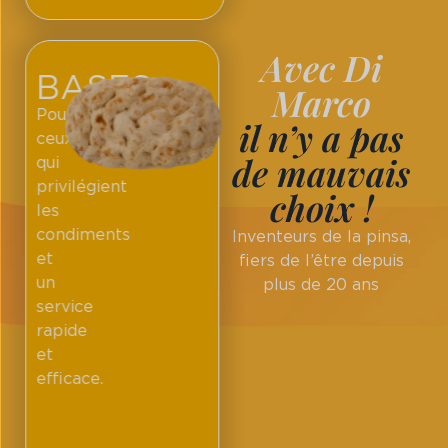
Avec Di
BASES
Marco
Pour
il n’y a pas
ceux
de mauvais
qui
privilégient
choix !
les
condiments
Inventeurs de la pinsa,
et
fiers de l’être depuis
un
plus de 20 ans
service
rapide
et
efficace.