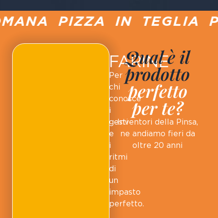
ANA PIZZA IN TEGLIA PU
Qual è il
FARINE
prodotto
Per
perfetto
chi
conosce
per te?
i
gesti
Inventori della Pinsa,
e
ne andiamo fieri da
i
oltre 20 anni
ritmi
di
un
impasto
perfetto.