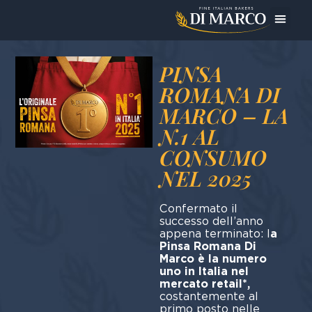
Oggi Pre
PINSA
ROMANA DI
MARCO – LA
N.1 AL
CONSUMO
NEL 2025
Confermato il
successo dell’anno
appena terminato: l
a
Pinsa Romana Di
Marco è la numero
uno in Italia nel
mercato retail*,
costantemente al
primo posto nelle