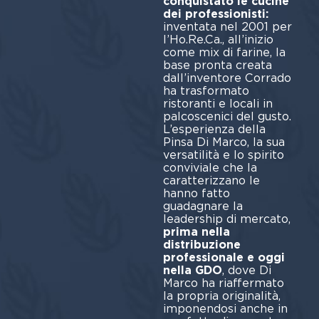
conquistato le cucine
dei professionisti:
inventata nel 2001 per
l’Ho.Re.Ca., all’inizio
come mix di farine, la
base pronta creata
dall’inventore Corrado
ha trasformato
ristoranti e locali in
palcoscenici del gusto.
L’esperienza della
Pinsa Di Marco, la sua
versatilità e lo spirito
conviviale che la
caratterizzano le
hanno fatto
guadagnare la
leadership di mercato,
prima nella
distribuzione
professionale e oggi
nella GDO
, dove Di
Marco ha riaffermato
la propria originalità,
imponendosi anche in