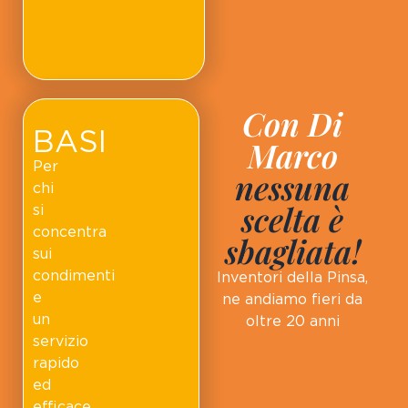
Con Di
BASI
Marco
Per
nessuna
chi
scelta è
si
concentra
sbagliata!
sui
condimenti
Inventori della Pinsa,
e
ne andiamo fieri da
un
oltre 20 anni
servizio
rapido
ed
efficace.