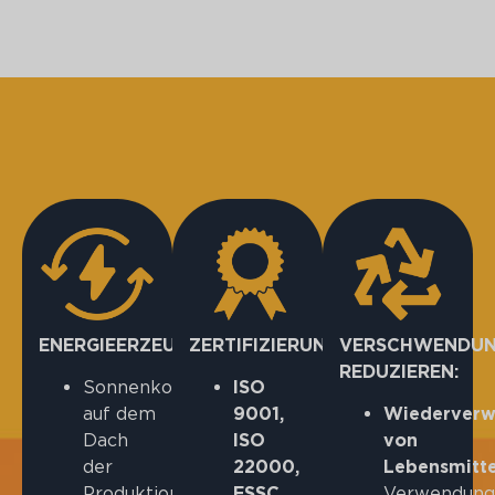
ENERGIEERZEUGUNG:
ZERTIFIZIERUNGEN:
VERSCHWENDU
REDUZIEREN:
Sonnenkollektoren
ISO
auf dem
9001,
Wiederver
Dach
ISO
von
der
22000,
Lebensmitte
Produktionsstätte
FSSC
Verwendung