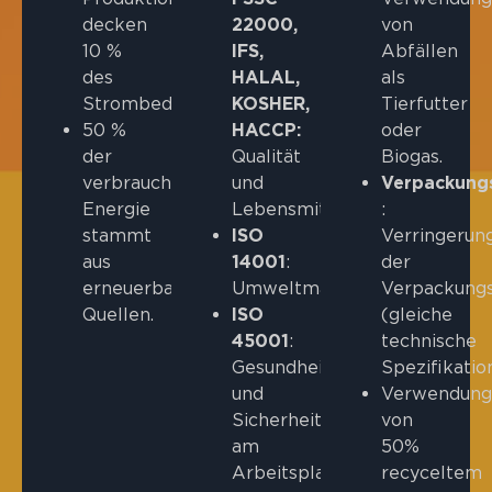
decken
22000,
von
10 %
IFS,
Abfällen
des
HALAL,
als
Strombedarfs.
KOSHER,
Tierfutter
50 %
HACCP:
oder
der
Qualität
Biogas.
verbrauchten
und
Verpackung
Energie
Lebensmittelsicherheit.
:
stammt
ISO
Verringerun
aus
14001
:
der
erneuerbaren
Umweltmanagement.
Verpackung
Quellen.
ISO
(gleiche
45001
:
technische
Gesundheit
Spezifikatio
und
Verwendung
Sicherheit
von
am
50%
Arbeitsplatz.
recyceltem