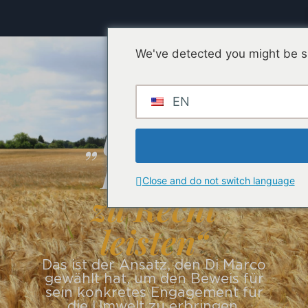
We've detected you might be sp
EN
„Unseren
Beitrag
Close and do not switch language
zu Recht
leisten“
Das ist der Ansatz, den Di Marco
gewählt hat, um den Beweis für
sein konkretes Engagement für
die Umwelt zu erbringen.