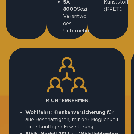
SA
Kunststoff
8000
Soziale
(RPET).
Verantwortung
des
Unternehmens.
IM UNTERNEHMEN:
Wohlfahrt:
Krankenversicherung
für
alle Beschäftigten, mit der Möglichkeit
einer künftigen Erweiterung.
Ethik
:
Modell 231
Und
Whistleblowing
.