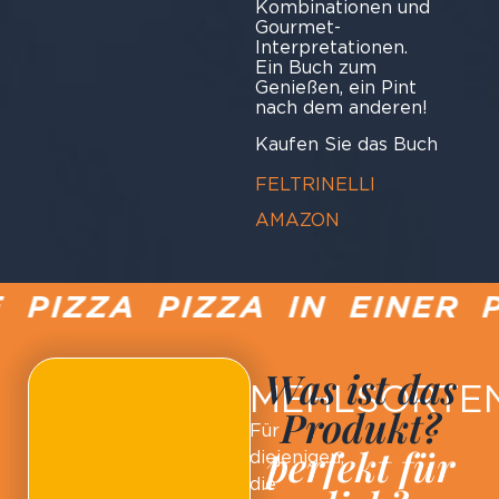
Kombinationen und
Gourmet-
Interpretationen.
Ein Buch zum
Genießen, ein Pint
nach dem anderen!
Kaufen Sie das Buch
FELTRINELLI
AMAZON
PIZZA PIZZA IN EINER P
Was ist das
MEHLSORTE
Produkt?
Für
perfekt für
diejenigen,
die