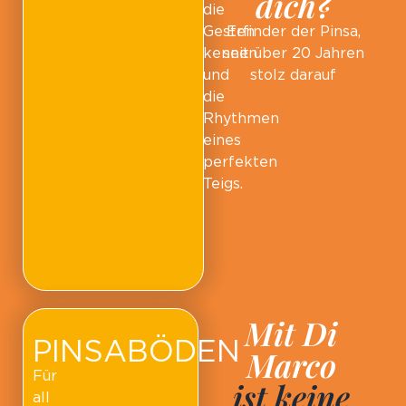
dich?
die
Gesten
Erfinder der Pinsa,
kennen
seit über 20 Jahren
und
stolz darauf
die
Rhythmen
eines
perfekten
Teigs.
Mit Di
PINSABÖDEN
Marco
Für
ist keine
all