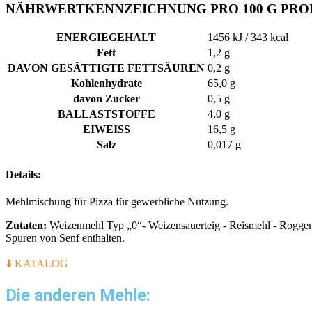
NÄHRWERTKENNZEICHNUNG PRO 100 G PR
ENERGIEGEHALT
1456 kJ / 343 kcal
Fett
1,2 g
DAVON GESÄTTIGTE FETTSÄUREN
0,2 g
Kohlenhydrate
65,0 g
davon Zucker
0,5 g
BALLASTSTOFFE
4,0 g
EIWEISS
16,5 g
Salz
0,017 g
Details:
Mehlmischung für Pizza für gewerbliche Nutzung.
Zutaten:
Weizenmehl Typ „0“- Weizensauerteig - Reismehl - Roggen
Spuren von Senf enthalten.
⬇️ KATALOG
Die anderen Mehle: