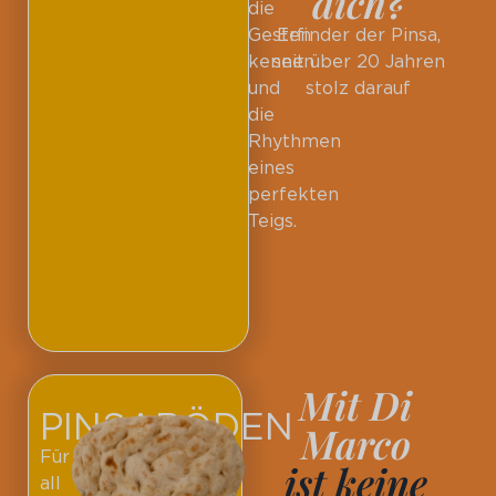
dich?
die
Gesten
Erfinder der Pinsa,
kennen
seit über 20 Jahren
und
stolz darauf
die
Rhythmen
eines
perfekten
Teigs.
Mit Di
PINSABÖDEN
Marco
Für
ist keine
all