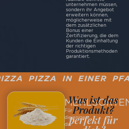
unternehmen müssen,
sondern ihr Angebot
erweitern können,
möglicherweise mit
dem zusätzlichen
Bonus einer
Zertifizierung, die dem
Kunden die Einhaltung
der richtigen
Produktionsmethoden
garantiert.
ZA PIZZA IN EINER PFAN
Was ist das
MEHLSORTE
Produkt?
Für
perfekt für
diejenigen,
die