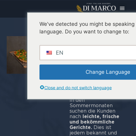
We've detected you might be speaking a
August-
language. Do you want to change to:
Menü:
Warum
EN
innovativ
sein und wie
Change Language
es mit Pinsa
geht
Close and do not switch language
In den
Sommermonaten
suchen die Kunden
nach
leichte, frische
und bekömmliche
Gerichte.
Dies ist
jedem bekannt und