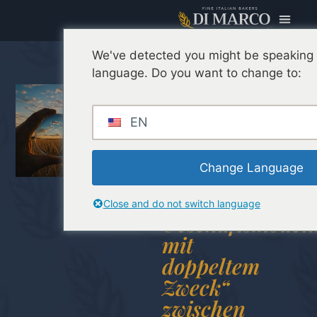
We've detected you might be speaking a
Di Marco
language. Do you want to change to:
wird eine
Benefit
EN
Company: ein
neuer Schritt
Change Language
in Richtung
eines
Close and do not switch language
Geschäftsmodell
mit
doppeltem
Zweck“
zwischen