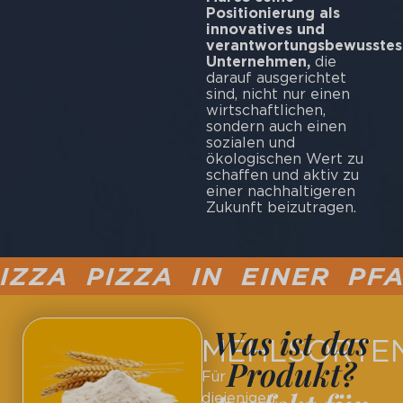
Positionierung als
innovatives und
verantwortungsbewusstes
Unternehmen,
die
darauf ausgerichtet
sind, nicht nur einen
wirtschaftlichen,
sondern auch einen
sozialen und
ökologischen Wert zu
schaffen und aktiv zu
einer nachhaltigeren
Zukunft beizutragen.
ZZA PIZZA IN EINER PFA
Was ist das
MEHLSORTE
Produkt?
Für
diejenigen,