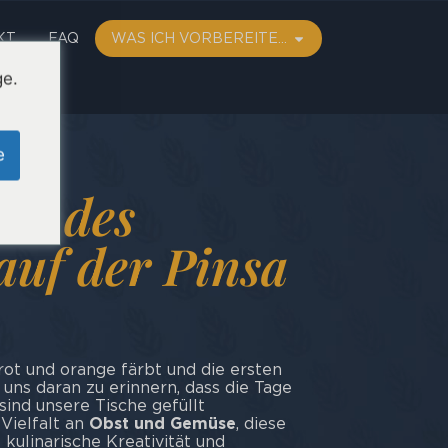
KT
FAQ
WAS ICH VORBEREITE…
ge.
e
en des
auf der Pinsa
rot und orange färbt und die ersten
 uns daran zu erinnern, dass die Tage
sind unsere Tische gefüllt
 Vielfalt an
Obst und Gemüse
, diese
 kulinarische Kreativität und