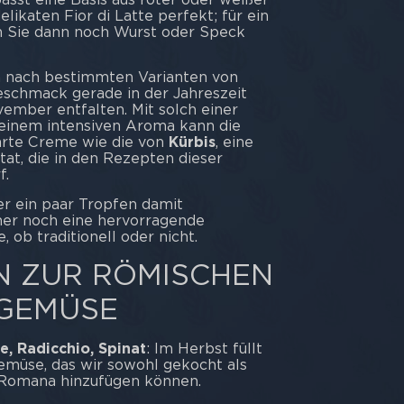
ikaten Fior di Latte perfekt; für ein
 Sie dann noch Wurst oder Speck
h nach bestimmten Varianten von
eschmack gerade in der Jahreszeit
mber entfalten. Mit solch einer
einem intensiven Aroma kann die
zarte Creme wie die von
Kürbis
, eine
tat, die in den Rezepten dieser
f.
der ein paar Tropfen damit
mer noch eine hervorragende
 ob traditionell oder nicht.
N ZUR RÖMISCHEN
DGEMÜSE
e, Radicchio, Spinat
: Im Herbst füllt
gemüse, das wir sowohl gekocht als
a Romana hinzufügen können.