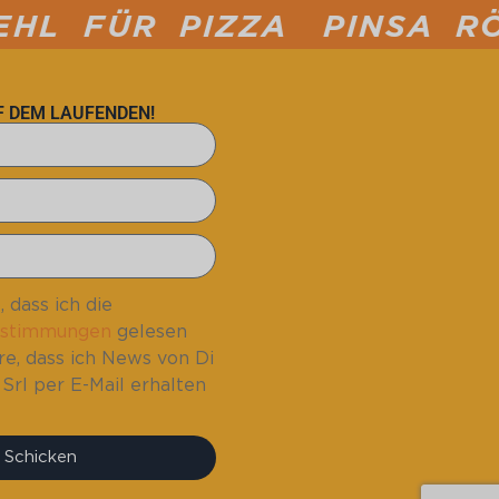
IZZA
PINSA RÖMISCHE P
UF DEM LAUFENDEN!
, dass ich die
estimmungen
gelesen
re, dass ich News von Di
Srl per E-Mail erhalten
Schicken