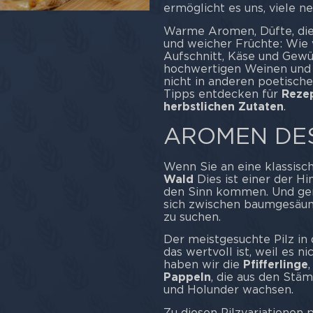
ermöglicht es uns, viele n
Warme Aromen, Düfte, die 
und weicher Früchte: Wie v
Aufschnitt, Käse und Gewü
hochwertigen Weinen und B
nicht in anderen poetisch
Tipps entdecken für
Rezep
herbstlichen Zutaten
.
AROMEN DES
Wenn Sie an eine klassisc
Wald
Dies ist einer der H
den Sinn kommen. Und gena
sich zwischen baumgesäum
zu suchen.
Der meistgesuchte Pilz in 
das wertvoll ist, weil es n
haben wir die
Pfifferlinge
Pappeln
, die aus den St
und Holunder wachsen.
Zu diesen Pilzvariationen 