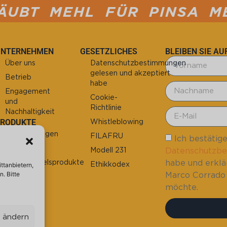
L FÜR PINSA MEHL FÜR P
UNTERNEHMEN
GESETZLICHES
BLEIBEN SIE A
Über uns
Datenschutzbestimmungen
gelesen und akzeptiert
Betrieb
habe
Engagement
Cookie-
und
Richtlinie
Nachhaltigkeit
PRODUKTE
Whistleblowing
Die Grundlagen
FILAFRU
Ich bestätige
Die Mehle
Datenschutzb
Modell 231
habe und erklä
Einzelhandelsprodukte
Ethikkodex
ttanbietern,
Marco Corrado 
. Bitte
möchte.
n ändern