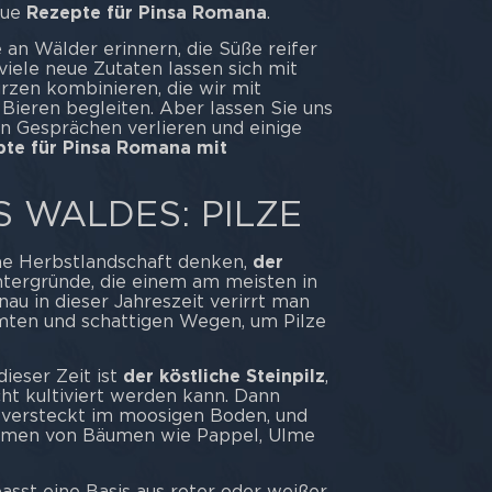
eue
Rezepte für Pinsa Romana
.
an Wälder erinnern, die Süße reifer
iele neue Zutaten lassen sich mit
rzen kombinieren, die wir mit
ieren begleiten. Aber lassen Sie uns
en Gesprächen verlieren und einige
te für Pinsa Romana mit
 WALDES: PILZE
he Herbstlandschaft denken,
der
intergründe, die einem am meisten in
u in dieser Jahreszeit verirrt man
ten und schattigen Wegen, um Pilze
dieser Zeit ist
der köstliche Steinpilz
,
icht kultiviert werden kann. Dann
, versteckt im moosigen Boden, und
ämmen von Bäumen wie Pappel, Ulme
passt eine Basis aus roter oder weißer