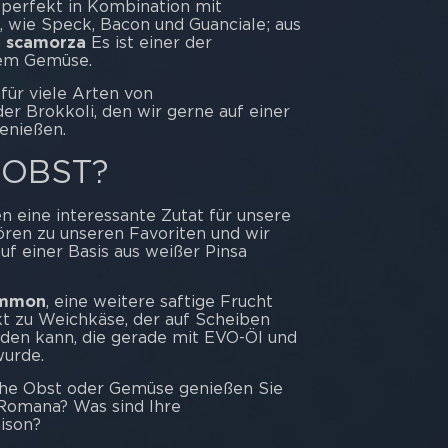
perfekt in Kombination mit
, wie Speck, Bacon und Guanciale; aus
e
scamorza
Es ist einer der
sem Gemüse.
 für viele Arten von
 der Brokkoli, den wir gerne auf einer
enießen.
 OBST?
 eine interessante Zutat für unsere
ören zu unseren Favoriten und wir
uf einer Basis aus weißer Pinsa
immon
, eine weitere saftige Frucht
kt zu Weichkäse, der auf Scheiben
rden kann, die gerade mit EVO-Öl und
urde.
iche Obst oder Gemüse genießen Sie
 Romana? Was sind Ihre
ison?