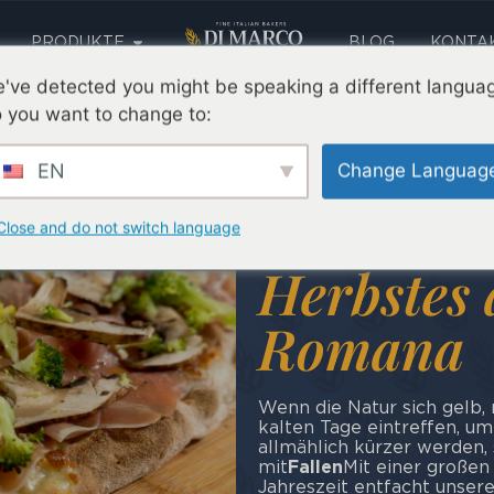
PRODUKTE
BLOG
KONTA
AUSBILDUNG
SPRACHE
've detected you might be speaking a different langua
 you want to change to:
EN
Change Languag
Die Arom
Close and do not switch language
Herbstes 
Romana
Wenn die Natur sich gelb, 
kalten Tage eintreffen, um
allmählich kürzer werden, 
mit
Fallen
Mit einer großen
Jahreszeit entfacht unsere