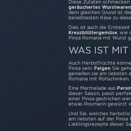
Diese Zutaten schmecken 
geräuchertes Wurstwaren
dem gleichen Grund ist di
beliebtesten Käse zu die
Dies ist auch die Erntezeit
Kreuzblütlergemüse
, wie
Pinsa Romana mit Wurst g
WAS IST MIT
Auch Herbstfrüchte können
Pinsa sein:
Feigen
Sie geh
genießen sie am liebsten a
Romana mit Rohschinken.
Eine Marmelade aus
Pers
dieser Saison, passt perfe
einer Pinsa gestrichen we
etwas Rosmarin gewürzt w
Und Sie, welches herbstl
am liebsten auf der Pinsa
Lieblingsrezepte dieser Sa