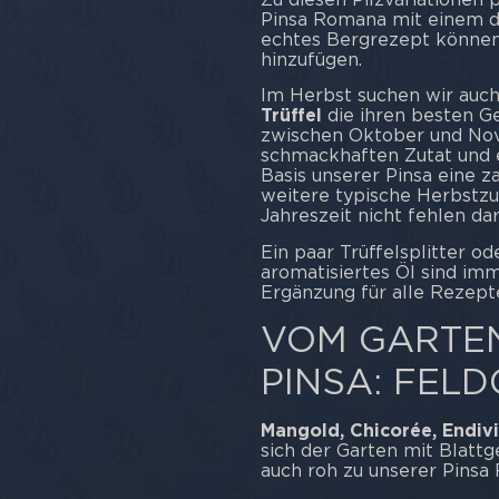
Pinsa Romana mit einem del
echtes Bergrezept können
hinzufügen.
Im Herbst suchen wir auc
Trüffel
die ihren besten G
zwischen Oktober und Nove
schmackhaften Zutat und 
Basis unserer Pinsa eine 
weitere typische Herbstzu
Jahreszeit nicht fehlen dar
Ein paar Trüffelsplitter o
aromatisiertes Öl sind im
Ergänzung für alle Rezepte,
VOM GARTE
PINSA: FEL
Mangold, Chicorée, Endivi
sich der Garten mit Blatt
auch roh zu unserer Pins