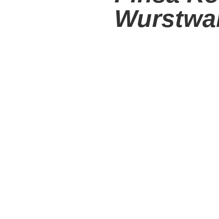
Wurstwa
Italien verfügt über eine lang
einer großen Auswahl an typi
Paese verfügt außerdem über
Culatello di Zibello, Prosciut
und IGP-Produkte (wie Mortad
Valtellina).
Bei all diesem Panorama der 
vielleicht nicht über die
Füllu
Welche Gerichte machen wir a
sie und einige interessante 
MORTADELLA
APERITIF
Die Weichheit der
Mortadella
originalen Pinsa Romana, am w
oder zweier Beilagen, die d