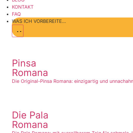
KONTAKT
FAQ
WAS ICH VORBEREITE…
Pinsa
Romana
Die Original-Pinsa Romana: einzigartig und unnachah
Die Pala
Romana
Die Pala Romana: mit ausrollbarem Teig für schmale, 