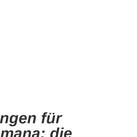
ungen für
mana: die