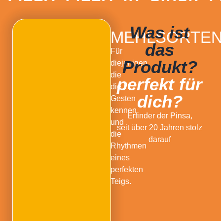
Was ist
MEHLSORTE
das
Für
Produkt?
diejenigen,
die
perfekt für
die
dich?
Gesten
kennen
Erfinder der Pinsa,
und
seit über 20 Jahren stolz
die
darauf
Rhythmen
eines
perfekten
Teigs.