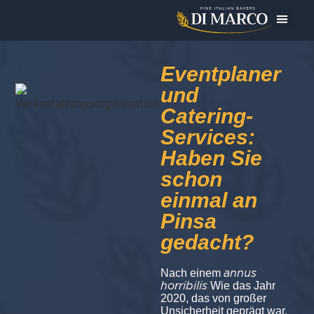
Das Unt
Heute bereite ic
Eventplaner
und
Catering-
Services:
Haben Sie
schon
einmal an
Pinsa
gedacht?
annus
Nach einem
horribilis
Wie das Jahr
2020, das von großer
Unsicherheit geprägt war,