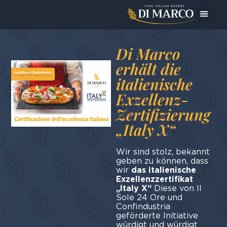
Das Un
Heute bereite ic
Di Marco
erhält die
italienische
Exzellenz-
Zertifizierung
„Italy X“
Wir sind stolz, bekannt
geben zu können, dass
wir
das italienische
Exzellenzzertifikat
„Italy X“
Diese von Il
Sole 24 Ore und
Confindustria
geförderte Initiative
würdigt und würdigt