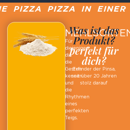
E PIZZA PIZZA IN EINER
Was ist das
MEHLSORTE
Produkt?
Für
perfekt für
diejenigen,
die
dich?
die
Gesten
Erfinder der Pinsa,
kennen
seit über 20 Jahren
und
stolz darauf
die
Rhythmen
eines
perfekten
Teigs.