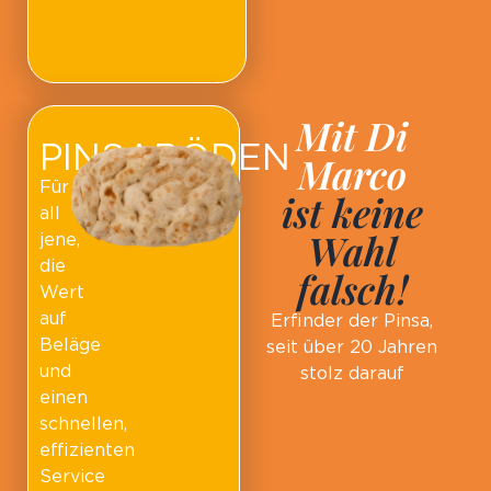
Mit Di
PINSABÖDEN
Marco
Für
ist keine
all
Wahl
jene,
die
falsch!
Wert
auf
Erfinder der Pinsa,
Beläge
seit über 20 Jahren
und
stolz darauf
einen
schnellen,
effizienten
Service