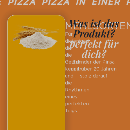
IZZA PIZZA IN EINER P
Was ist das
MEHLSORTE
Produkt?
Für
perfekt für
diejenigen,
die
dich?
die
Gesten
Erfinder der Pinsa,
kennen
seit über 20 Jahren
und
stolz darauf
die
Rhythmen
eines
perfekten
Teigs.