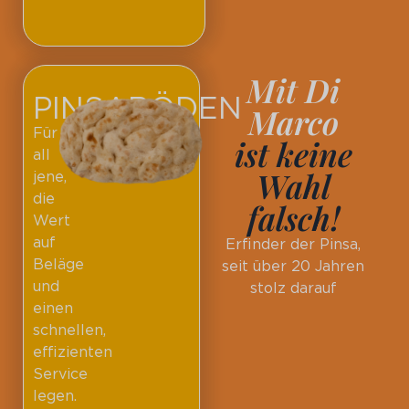
Mit Di
PINSABÖDEN
Marco
Für
ist keine
all
Wahl
jene,
die
falsch!
Wert
auf
Erfinder der Pinsa,
Beläge
seit über 20 Jahren
und
stolz darauf
einen
schnellen,
effizienten
Service
legen.