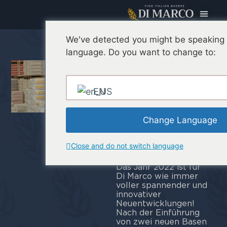
We've detected you might be speaking a
Di Marco
language. Do you want to change to:
News: Das
neue
EN
Mehrkornmehl
wurde auf
Change Language
der Sigep
vorgestellt
Close and do not switch language
Das Jahr 2022 ist für
Di Marco wie immer
voller spannender und
innovativer
Neuentwicklungen!
Nach der Einführung
von zwei neuen Basen