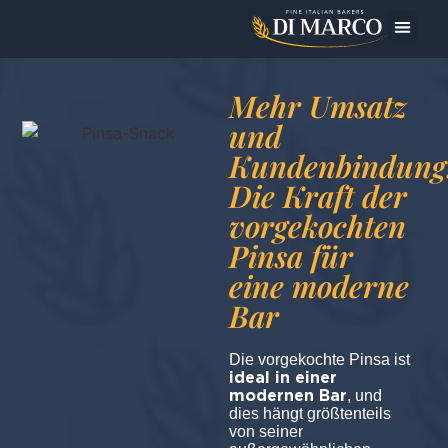
Das Unt
Heute bereite ic
Mehr Umsatz
und
Kundenbindung
Die Kraft der
vorgekochten
Pinsa für
eine moderne
Bar
Die vorgekochte Pinsa ist
ideal in einer
modernen Bar
, und
dies hängt größtenteils
von seiner