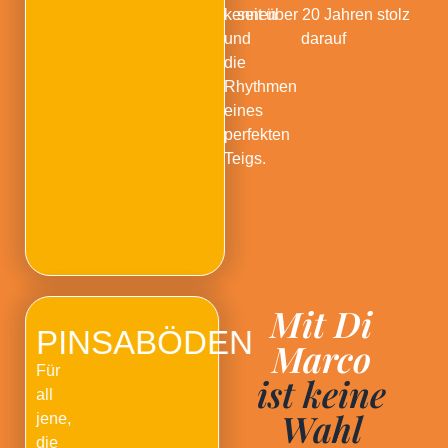
kennen
seit über 20 Jahren stolz
und
darauf
die
Rhythmen
eines
perfekten
Teigs.
Mit Di
PINSABÖDEN
Marco
Für
ist keine
all
Wahl
jene,
die