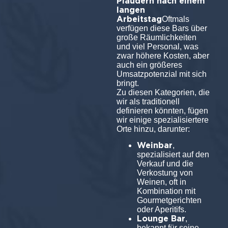
Plaudern nach einem
langen
Arbeitstag
Oftmals
verfügen diese Bars über
große Räumlichkeiten
und viel Personal, was
zwar höhere Kosten, aber
auch ein größeres
Umsatzpotenzial mit sich
bringt.
Zu diesen Kategorien, die
wir als traditionell
definieren könnten, fügen
wir einige spezialisiertere
Orte hinzu, darunter:
Weinbar
,
spezialisiert auf den
Verkauf und die
Verkostung von
Weinen, oft in
Kombination mit
Gourmetgerichten
oder Aperitifs.
Lounge Bar
,
bekannt für seine