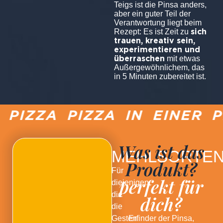
Teigs ist die Pinsa anders,
aber ein guter Teil der
Verantwortung liegt beim
sich
Rezept: Es ist Zeit zu
trauen, kreativ sein,
experimentieren und
überraschen
mit etwas
Außergewöhnlichem, das
in 5 Minuten zubereitet ist.
IZZA PIZZA IN EINER PF
Was ist das
MEHLSORTE
Produkt?
Für
perfekt für
diejenigen,
die
dich?
die
Gesten
Erfinder der Pinsa,