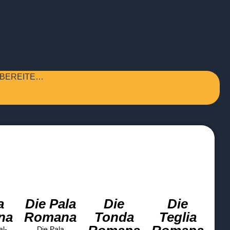
RBEREITE…
a
Die Pala
Die
Die
na
Romana
Tonda
Teglia
al-
Die Pala