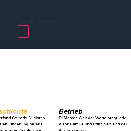
DAS UNTERNEHMEN
schichte
Betrieb
erfand Corrado Di Marco
Di Marcos Welt der Werte prägt jede
ialen Eingebung heraus
Wahl: Familie und Prinzipien sind der
ana, eine Revolution in
Ausgangspunkt.