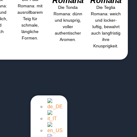
Romana
Romana
ana:
Romana: mit
Die Tonda
Die Teglia
 und
ausrollbarem
Romana: dünn
Romana: weich
ich,
Teig für
und knusprig,
und locker-
d
schmale,
voller
luftig, bewahrt
ch
längliche
authentischer
auch langfristig
Formen.
Aromen.
ihre
Knusprigkeit.