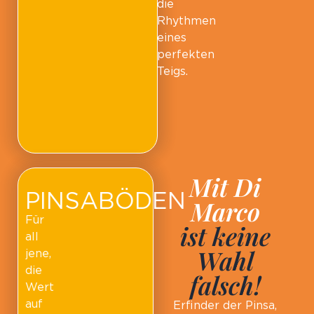
die
Rhythmen
eines
perfekten
Teigs.
Mit Di
PINSABÖDEN
Marco
Für
ist keine
all
Wahl
jene,
die
falsch!
Wert
auf
Erfinder der Pinsa,