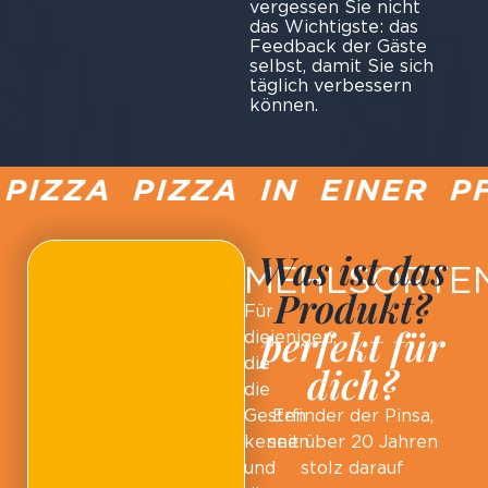
vergessen Sie nicht
das Wichtigste: das
Feedback der Gäste
selbst, damit Sie sich
täglich verbessern
können.
ZZA PIZZA IN EINER PFA
Was ist das
MEHLSORTE
Produkt?
Für
perfekt für
diejenigen,
die
dich?
die
Gesten
Erfinder der Pinsa,
kennen
seit über 20 Jahren
und
stolz darauf