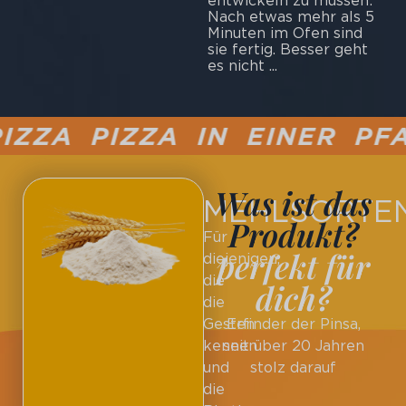
entwickeln zu müssen:
Nach etwas mehr als 5
Minuten im Ofen sind
sie fertig. Besser geht
es nicht ...
ZZA PIZZA IN EINER PFA
Was ist das
MEHLSORTE
Produkt?
Für
perfekt für
diejenigen,
die
dich?
die
Gesten
Erfinder der Pinsa,
kennen
seit über 20 Jahren
und
stolz darauf
die