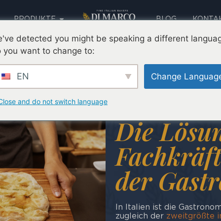
PRODUKTE
BLOG
KONTA
AUSBILDUNG
SPRACHE
've detected you might be speaking a different langua
 you want to change to:
EN
Change Languag
Pinsa Ro
Close and do not switch language
Die Lösun
Fachkräf
der Gast
In Italien ist die Gastrono
zugleich der
zweitgrößte i