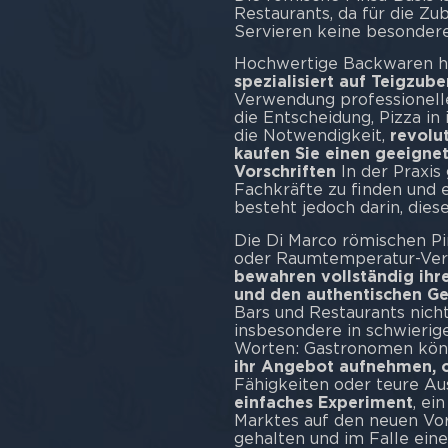
Restaurants, da für die Zu
Servieren keine besonderen
Hochwertige Backwaren he
spezialisiert auf Teigzub
Verwendung professionell
die Entscheidung, Pizza in
die Notwendigkeit,
revolut
kaufen Sie einen geeignete
Vorschriften
In der Praxis
Fachkräfte zu finden und e
besteht jedoch darin, diese
Die Di Marco römischen Pin
oder Raumtemperatur-Versi
bewahren vollständig ihr
und den authentischen Ge
Bars und Restaurants nicht
insbesondere in schwierig
Worten: Gastronomen kö
ihr Angebot aufnehmen, o
Fähigkeiten oder teure Au
einfaches Experiment
, ei
Marktes auf den neuen Vor
gehalten und im Falle ein