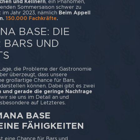
chen und Kellnern
, ein Phänomen,
ahenden Sommersaison schwer zu
r: im Jahr 2023, nämlich
Beim Appell
en.
150.000 Fachkräfte
.
NA BASE: DIE
 BARS UND
TS
r Lage, die Probleme der Gastronomie
 aber überzeugt, dass unsere
e großartige Chance für Bars,
darstellen können. Dabei gibt es zwei
n und gerade die geringe Nachfrage
wir sie uns im Detail an und
nsbesondere auf Letzteres.
OMANA BASE
EINE FÄHIGKEITEN
st eine Chance für Bars und