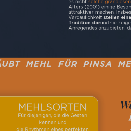
es nicht
solche grandiose
Alters (2001) einige Beson
attraktiver machen. Insbe
Verdaulichkeit
stellen ein
Tradition dar
und sie zeig
Anregendes anzubieten, da
 FÜR PINSA MEHL FÜR PI
Wa
MEHLSORTEN
Für diejenigen, die die Gesten
kennen und
die Rhythmen eines perfekten