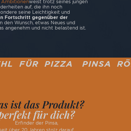
n Ambitionen
weist trotz seines jungen
derheiten auf, die ihn noch
sondere seine Leichtigkeit und
en Fortschritt gegenüber der
en den Wunsch, etwas Neues und
s angenehm und nicht belastend ist.
ZZA
PINSA RÖMISCHE PIZ
s ist das Produkt?
perfekt für dich?
Erfinder der Pinsa,
seit über 20 Jahren stolz darauf