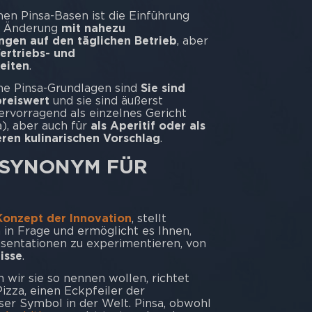
en Pinsa-Basen ist die Einführung
ne Änderung
mit nahezu
gen auf den täglichen Betrieb
, aber
ertriebs- und
eiten
.
ne Pinsa-Grundlagen sind
Sie sind
reiswert
und sie sind äußerst
 hervorragend als einzelnes Gericht
a), aber auch für
als Aperitif oder als
ren kulinarischen Vorschlag
.
N SYNONYM FÜR
Konzept der Innovation
, stellt
 in Frage und ermöglicht es Ihnen,
sentationen zu experimentieren, von
isse
.
 wir sie so nennen wollen, richtet
Pizza, einen Eckpfeiler der
nser Symbol in der Welt. Pinsa, obwohl