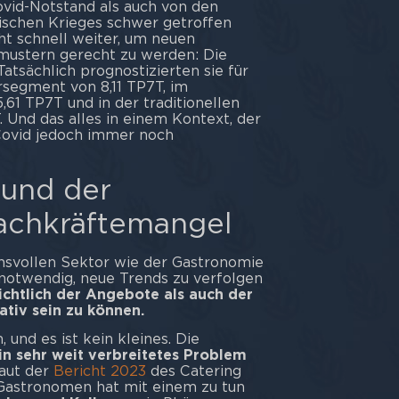
vid-Notstand als auch von den
nischen Krieges schwer getroffen
ht schnell weiter, um neuen
ustern gerecht zu werden: Die
atsächlich prognostizierten sie für
segment von 8,11 TP7T, im
61 TP7T und in der traditionellen
 Und das alles in einem Kontext, der
 Covid jedoch immer noch
 und der
achkräftemangel
hsvollen Sektor wie der Gastronomie
s notwendig, neue Trends zu verfolgen
ichtlich der Angebote als auch der
tiv sein zu können.
 und es ist kein kleines. Die
in sehr weit verbreitetes Problem
aut der
Bericht 2023
des Catering
 Gastronomen hat mit einem zu tun