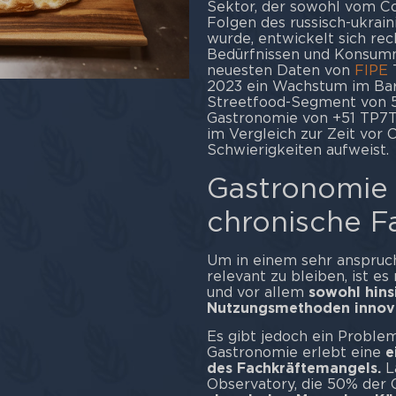
Sektor, der sowohl vom Co
Folgen des russisch-ukrai
wurde, entwickelt sich rec
Bedürfnissen und Konsumm
neuesten Daten von
FIPE
T
2023 ein Wachstum im Bar
Streetfood-Segment von 5,
Gastronomie von +51 TP7T.
im Vergleich zur Zeit vor
Schwierigkeiten aufweist.
Gastronomie
chronische F
Um in einem sehr anspruc
relevant zu bleiben, ist e
und vor allem
sowohl hins
Nutzungsmethoden innova
Es gibt jedoch ein Problem,
Gastronomie erlebt eine
e
des Fachkräftemangels.
L
Observatory, die 50% der