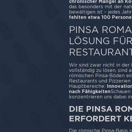
chronischer Mangel an Kö
das besonders mit der n
bewältigen ist – jedes Jah
fehlten etwa 100 Person
PINSA ROMA
LÖSUNG FÜR
RESTAURAN
Wir sind zwar nicht in de
vollständig zu lösen, sind
römischen Pinsa-Böden ein
Restaurants und Pizzerien 
Hauptbereiche:
Innovatio
nach Fähigkeiten
Schauen 
konzentrieren uns dabei i
DIE PINSA R
ERFORDERT K
Die römische Pinsa-Basis i