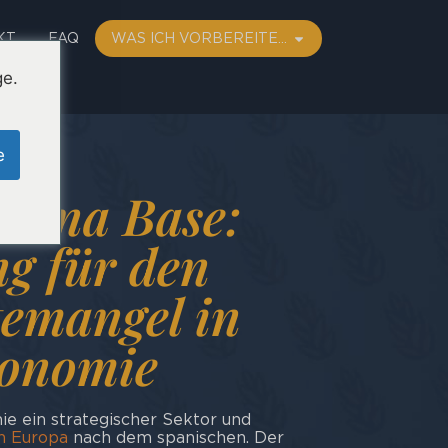
KT
FAQ
WAS ICH VORBEREITE…
ge.
e
mana Base:
g für den
temangel in
ronomie
mie ein strategischer Sektor und
n Europa
nach dem spanischen. Der