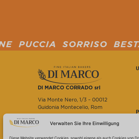
 SORRISO BESTÄUBT MEHL
DI MARCO CORRADO srl
Via Monte Nero, 1/3 – 00012
Guidonia Montecelio, Rom
Tel. (+39) 0774.572804
Verwalten Sie Ihre Einwilligung
(+39) 0774.363847
USt-IdNr. 14133821000
Diese Website verwendet Cookies, sowohl eigene als auch Cookies von Dri