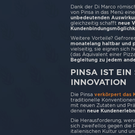
Dank der Di Marco römisch
von Pinsa in das Menü ei
unbedeutenden Auswirkun
gleichzeitig schafft
neue V
Kundenbindungsmöglichk
Weitere Vorteile? Gefrore
monatelang haltbar und p
vielseitig, sie eignen sich
(das Äquivalent einer Pizz
Begleitung zu jedem ande
PINSA IST EI
INNOVATION
Die Pinsa
verkörpert das 
traditionelle Konventionen
mit neuen Zutaten und Prä
denen
neue Kundenerlebn
Die Herausforderung, wenn
sich zweifellos gegen die 
italienischen Kultur und u