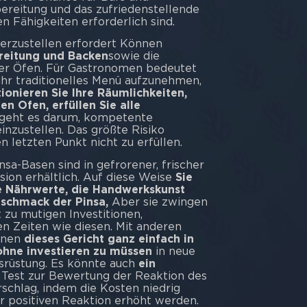
bereitung und das zufriedenstellende
 Fähigkeiten erforderlich sind.
rzustellen erfordert Können
ereitung und Backen
sowie die
er Öfen. Für Gastronomen bedeutet
 ihr traditionelles Menü aufzunehmen,
ionieren Sie Ihre Räumlichkeiten,
n Ofen, erfüllen Sie alle
 geht es darum, kompetente
inzustellen. Das größte Risiko
n letzten Punkt nicht zu erfüllen.
sa-Basen sind in gefrorener, frischer
on erhältlich. Auf diese Weise
Sie
e Nährwerte, die Handwerkskunst
schmack der Pinsa,
Aber sie zwingen
 zu mutigen Investitionen,
en Zeiten wie diesen. Mit anderen
nnen
dieses Gericht ganz einfach in
hne investieren zu müssen
in neue
srüstung. Es könnte auch
ein
n Test zur Bewertung der Reaktion des
schlag, indem die Kosten niedrig
er positiven Reaktion erhöht werden.