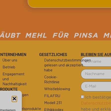
 FÜR PINSA MEHL FÜR PI
UNTERNEHMEN
GESETZLICHES
BLEIBEN SIE A
Über uns
Datenschutzbestimmungen
gelesen und akzeptiert
Betrieb
habe
Engagement
Cookie-
und
Richtlinie
Nachhaltigkeit
PRODUKTE
Whistleblowing
Die Grundlagen
FILAFRU
Ich bestätige
Die Mehle
Datenschutzb
Modell 231
habe und erklä
Einzelhandelsprodukte
Ethikkodex
ttanbietern,