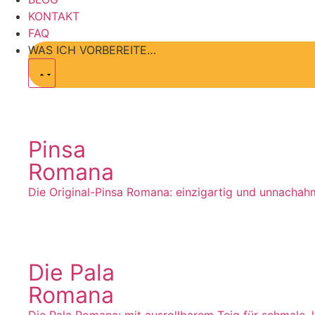
KONTAKT
FAQ
WAS ICH VORBEREITE…
Pinsa
Romana
Die Original-Pinsa Romana: einzigartig und unnachah
Die Pala
Romana
Die Pala Romana: mit ausrollbarem Teig für schmale, 