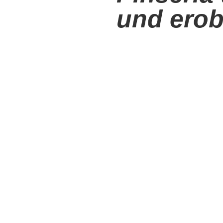
und ero
Stücke der Kunst
ist ein Proj
der Kreativität der Straßenkuns
Rahmen einer Sonderveranstalt
Gäste konnten in die Welt vo
original römische Pinsa probie
Marco zubereitet wurde, die h
Die Veranstaltung feierte die
Innovation: Drei italienische 
und Daniele Tozzi, verwandel
Kunstwerke und erhoben die 
Behälter in eine Künstlerlein
Jeder Künstler hat die Werte d
interpretiert:
Camilla Falsini
Er betont
Form der Pinsa als Symb
Lucio Schiavon
erzählt
eine Reise, die im Labo
Gaumen auf der ganzen W