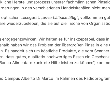
kliche Herstellungsprozess unserer fachmännischen Pinsai
orderungen in den verschiedenen Handelskanälen nicht meh
m optischen Lesegerät.
„unverhältnismäßig“
, vollkommen gut
are wiederzubeleben, die sie auf die Tische von Organisat
entgegenzuwirken. Wir halten es für inakzeptabel, dass in
alb haben wir das Problem der übergroßen Pinsa in eine 
. Es handelt sich um köstliche Produkte, die vom Scanner 
 dass gutes, qualitativ hochwertiges Essen ein Geschenk is
n Banco Alimentare konkrete Hilfe leisten zu können“, komm
Cusano Campus Alberto Di Marco im Rahmen des Radioprogr
 PINSA MEHL FÜR PIZZA