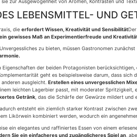
 sie zur Ausgewogenheit von Aromen, Kontrasten und Textu
DES LEBENSMITTEL- UND G
raxis, die
erfordert Wissen, Kreativität und Sensibilität
Der
ein gewisses Maß an Experimentierfreude und Kreativität
vergessliches zu bieten, müssen Gastronomen zunächst die
armonie.
n Eigenschaften der beiden Protagonisten berücksichtigen,
 Komplementarität geht es beispielsweise darum, dass sic
r anderen ausgleicht.
Erstellen eines unvergesslichen Mix
nem leichten Lagerbier passt, mit moderater Spritzigkeit,
ckertes Getränk
, das die Schärfe der Gewürze mildert und
durch entsteht ein ziemlich starker Kontrast zwischen zwe
inem Likörwein kombiniert werden, wodurch ein angenehmer
ise ein elegantes und raffiniertes Essen von einem erlesen
dern Sie ein einfacheres und zugänglicheres Spiel an
, ab