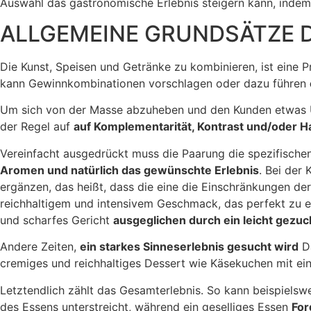
Auswahl das gastronomische Erlebnis steigern kann, indem
ALLGEMEINE GRUNDSÄTZE 
Die Kunst, Speisen und Getränke zu kombinieren, ist eine P
kann Gewinnkombinationen vorschlagen oder dazu führen
Um sich von der Masse abzuheben und den Kunden etwas Un
der Regel auf
auf Komplementarität, Kontrast und/oder H
Vereinfacht ausgedrückt muss die Paarung die spezifische
Aromen und natürlich das gewünschte Erlebnis
. Bei der
ergänzen, das heißt, dass die eine die Einschränkungen de
reichhaltigem und intensivem Geschmack, das perfekt zu ei
und scharfes Gericht
ausgeglichen durch ein leicht gezu
Andere Zeiten,
ein starkes Sinneserlebnis gesucht wird
Da
cremiges und reichhaltiges Dessert wie Käsekuchen mit e
Letztendlich zählt das Gesamterlebnis. So kann beispielswe
des Essens unterstreicht, während ein geselliges Essen
For