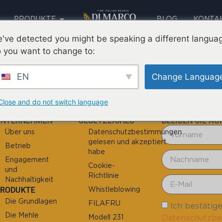
PRODUKTE
BLOG
KONTA
AUSBILDUNG
SPRACHE
've detected you might be speaking a different langua
 you want to change to:
terbar Einfach zu han
EN
Change Languag
Close and do not switch language
UNTERNEHMEN
GESETZLICHES
BLEIBEN SIE A
Über uns
Datenschutzbestimmungen
gelesen und akzeptiert
Betrieb
habe
Engagement
Cookie-
und
Richtlinie
Nachhaltigkeit
PRODUKTE
Whistleblowing
Die Grundlagen
FILAFRU
Ich bestätige
Die Mehle
Datenschutzb
Modell 231