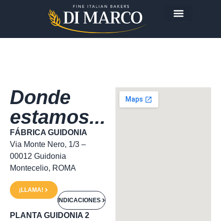
La empresa
Los productos
Hoy me preparo…
Donde
estamos...
FÁBRICA GUIDONIA
Via Monte Nero, 1/3 –
00012 Guidonia
Montecelio, ROMA
¡LLAMA!
INDICACIONES
PLANTA GUIDONIA 2