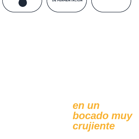
La Pizza en
Bandeja,
todo el
sabor de
Roma
en un
bocado muy
crujiente
Características