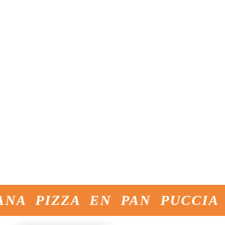
Experiencia
Internacionalidad
maestros de la
presentes en
panificación
más de 60
desde 1981
países con 4
plantas
Innovación
Sabor original
productos de
vanguardia en
inventores de la
constante
Pinsa original:
evolución
desde hace
más de 20 años
no tememos
comparaciones
A PIZZA EN PAN PUCCIA S