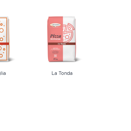
lia
La Tonda