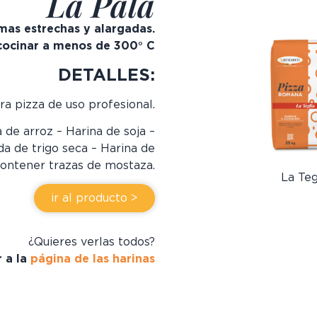
La Pala
mas estrechas y alargadas.
 cocinar a menos de 300° C
DETALLES:
ra pizza de uso profesional.
 de arroz – Harina de soja –
da de trigo seca – Harina de
contener trazas de mostaza.
La Teg
ir al producto >
¿Quieres verlas todos?
r a la
página de las harinas