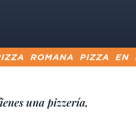
MANA PIZZA EN PAN PUCC
ienes una pizzería,
una pinsería o un
restaurante?
nemos la harina que va bien para ti!