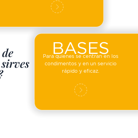
nte,
BASES
 de
Para quienes se centran en los
sirves
condimentos y en un servicio
?
rápido y eficaz.
para ti!