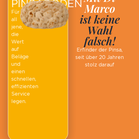
PINSABÖDEN
Marco
Für
ist keine
all
Wahl
jene,
die
falsch!
Wert
auf
Erfinder der Pinsa,
Beläge
seit über 20 Jahren
und
stolz darauf
einen
schnellen,
effizienten
Service
legen.