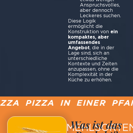
Anspruchsvolles,
aber dennoch
Leckeres suchen.
Diese Logik
ermöglicht die
Konstruktion von
ein
kompaktes, aber
umfassendes
Angebot
, die in der
Lage sind, sich an
unterschiedliche
Kontexte und Zeiten
anzupassen, ohne die
Komplexität in der
Küche zu erhöhen.
ZA PIZZA IN EINER PFAN
Was ist das
MEHLSORTE