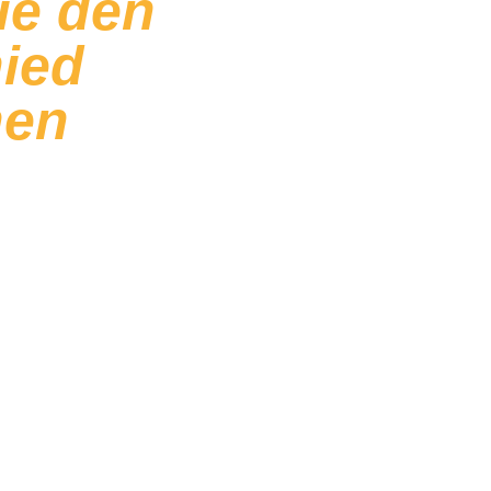
ie den
ied
hen
eln der Kunst zuzubereiten, braucht man
fahrung und hochwertige Zutaten
. Von
ber die Steuerung des Gärprozesses bis
trägt jedes Detail dazu bei, dass das
en Idee von Corrado Di Marco möglichst
l und dem Backofen gehören zu den
ßerdem finden wir
das Mehl zum
Faktor für die richtige Zubereitung des
r haben bereits gesehen, worum es dabei
chiede zwischen Reispuder und
 gehen wir noch einen Schritt weiter und
ese Produkte bei der
Umgang mit Teigen
d deren Verwendung
um die tägliche