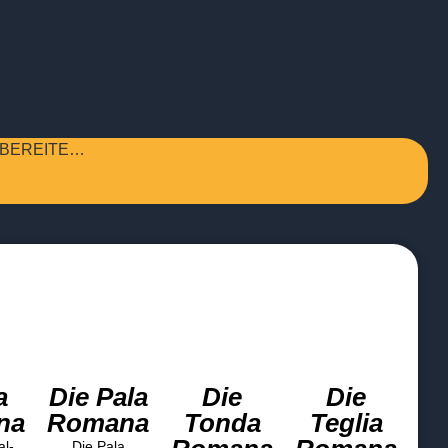
RBEREITE…
a
Die Pala
Die
Die
na
Romana
Tonda
Teglia
al-
Die Pala