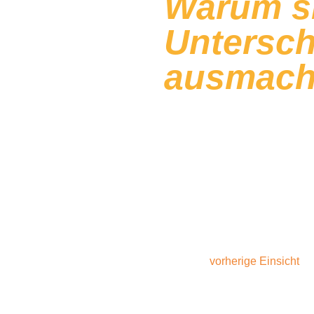
Warum s
Untersch
ausmac
Um eine Pinsa nach allen Reg
Handwerkliches Können, Er
der Auswahl der Mehlsorten ü
hin zum Ausrollen und Backen 
Endergebnis der ursprünglich
nahekommt.
Neben Mehl, Wasser, Hefe, Ö
Werkzeuge des Handwerks
au
Bestäuben
, ein wesentlicher 
Teigs.
In einem
vorherige Einsicht
Wi
geht, und kurz auf die
Unters
Grießpuder.
In diesem Artikel
untersuchen die Rolle, die di
mit hohem Wasseranteil un