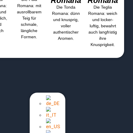
Romana
Romana
ana:
Romana: mit
Die Tonda
Die Teglia
 und
ausrollbarem
Romana: dünn
Romana: weich
ich,
Teig für
und knusprig,
und locker-
d
schmale,
voller
luftig, bewahrt
ch
längliche
authentischer
auch langfristig
Formen.
Aromen.
ihre
Knusprigkeit.