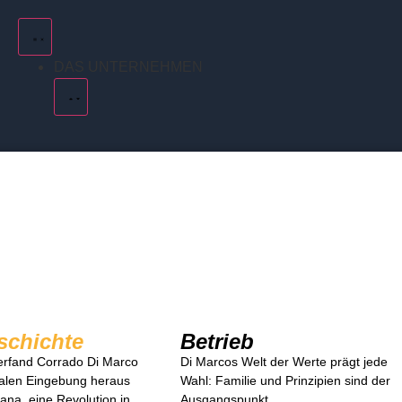
DAS UNTERNEHMEN
schichte
Betrieb
erfand Corrado Di Marco
Di Marcos Welt der Werte prägt jede
ialen Eingebung heraus
Wahl: Familie und Prinzipien sind der
ana, eine Revolution in
Ausgangspunkt.