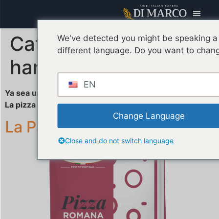
Categoria Farina:
Las
We've detected you might be speaking a
different language. Do you want to chang
harinas para Pizza
EN
Ya sea una sartén, una pala o una ronda,
La pizza romana nunca decepciona.
Change Language
La Pala
Close and do not switch language