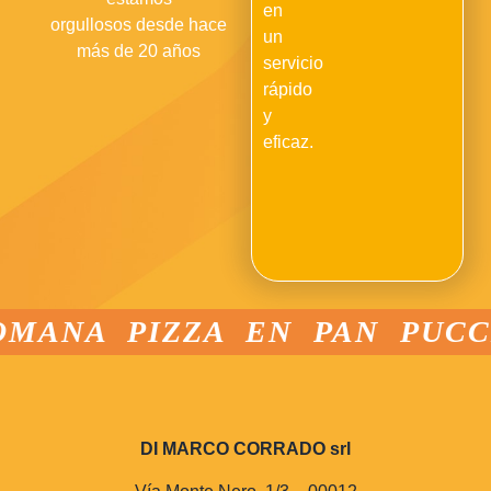
en
orgullosos desde hace
un
más de 20 años
servicio
rápido
y
eficaz.
OMANA PIZZA EN PAN PUCC
DI MARCO CORRADO srl