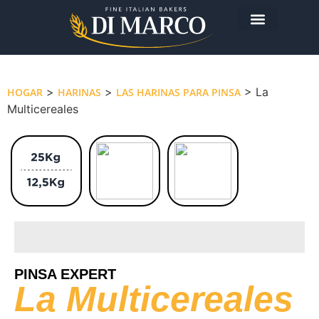
La empresa
Los productos
Hoy me preparo…
>
>
> La
HOGAR
HARINAS
LAS HARINAS PARA PINSA
Multicereales
PINSA EXPERT
La Multicereales