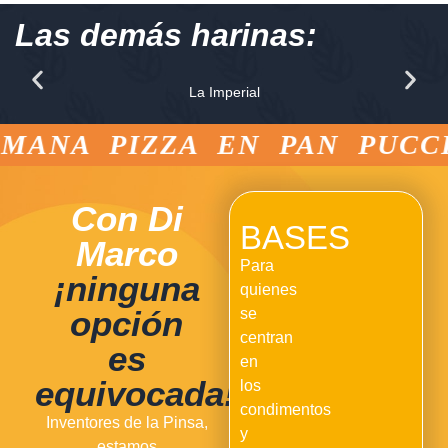
Las demás harinas:
La Imperial
MANA PIZZA EN PAN PUCCI
Con Di
BASES
Marco
Para
¡ninguna
quienes
opción
se
centran
es
en
equivocada!
los
condimentos
Inventores de la Pinsa,
y
estamos