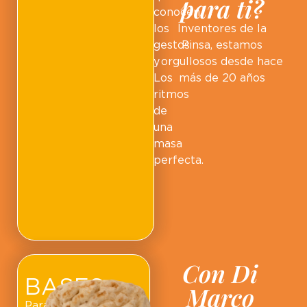
para ti?
conocen
los
Inventores de la
gestos
Pinsa, estamos
y
orgullosos desde hace
Los
más de 20 años
ritmos
de
una
masa
perfecta.
Con Di
BASES
Marco
Para