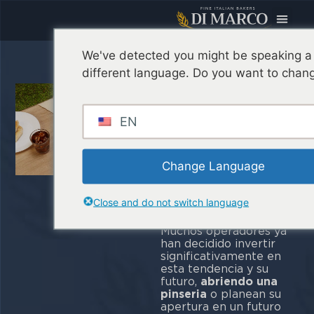
We've detected you might be speaking a
Bases de
different language. Do you want to chang
Pinsa
Precocidas:
EN
¿Qué
Beneficios
Change Language
para los
Restaurantes?
Close and do not switch language
Muchos operadores ya
han decidido invertir
significativamente en
esta tendencia y su
futuro,
abriendo una
pinseria
o planean su
apertura en un futuro