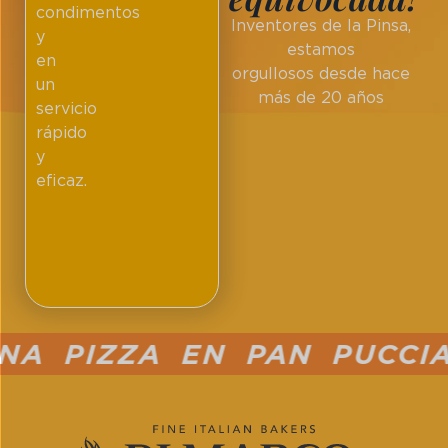
condimentos
Inventores de la Pinsa,
y
estamos
en
orgullosos desde hace
un
más de 20 años
servicio
rápido
y
eficaz.
 PIZZA EN PAN PUCCIA 