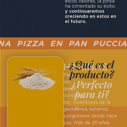
estos valores, la pinsa
ha cimentado su éxito.
y continuaremos
creciendo en estos en
el futuro.
 PIZZA EN PAN PUCCIA S
¿Qué es el
HARINAS
producto?
Para
¿Perfecto
los
que
para ti?
conocen
los
Inventores de la
gestos
Pinsa, estamos
y
orgullosos desde hace
Los
más de 20 años