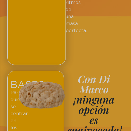
ritmos
de
una
masa
perfecta.
Con Di
BASES
Marco
Para
¡ninguna
quienes
opción
se
centran
es
en
equivocada!
los