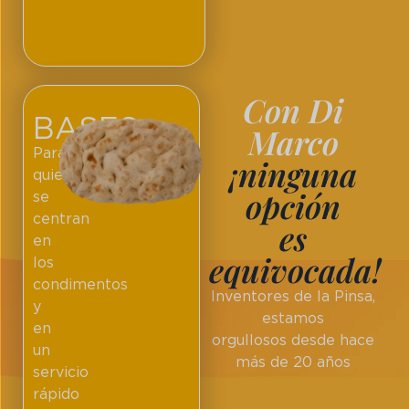
Con Di
BASES
Marco
Para
¡ninguna
quienes
opción
se
centran
es
en
equivocada!
los
condimentos
Inventores de la Pinsa,
y
estamos
en
orgullosos desde hace
un
más de 20 años
servicio
rápido