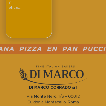
y
eficaz.
A PIZZA EN PAN PUCCIA 
DI MARCO CORRADO srl
Vía Monte Nero, 1/3 – 00012
Guidonia Montecelio, Roma