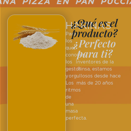
A PIZZA EN PAN PUCCIA 
¿Qué es el
HARINAS
producto?
Para
¿Perfecto
los
que
para ti?
conocen
los
Inventores de la
gestos
Pinsa, estamos
y
orgullosos desde hace
Los
más de 20 años
ritmos
de
una
masa
perfecta.