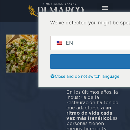
We've detected you might be spea
Comida
rápida: ¿Por
EN
qué una
pinseria es la
elección
Close and do not switch language
correcta?
En los últimos años, la
industria de la
restauración ha tenido
que adaptarse
a un
ritmo de vida cada
vez más frenético
Las
personas tienen
menos tiempo (y