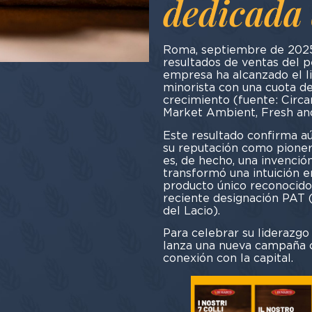
dedicada 
Roma, septiembre de 202
resultados de ventas del p
empresa ha alcanzado el l
minorista con una cuota d
crecimiento (fuente: Circan
Market Ambient, Fresh and 
Este resultado confirma aú
su reputación como pionera
es, de hecho, una invenció
transformó una intuición e
producto único reconocido p
reciente designación PAT 
del Lacio).
Para celebrar su liderazgo
lanza una nueva campaña c
conexión con la capital.