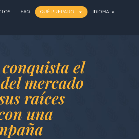
CTOS
FAQ
QUÉ PREPARO…
IDIOMA
conquista el
 del mercado
sus raíces
con una
ampaña