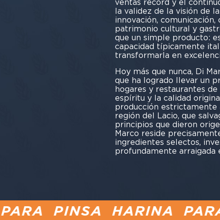
ventas récord y el contin
la validez de la visión de 
innovación, comunicación, c
patrimonio cultural y gast
que un simple producto: es 
capacidad típicamente itali
transformarla en excelen
Hoy más que nunca, Di Mar
que ha logrado llevar un p
hogares y restaurantes de
espíritu y la calidad origi
producción estrictamente a
región del Lacio, que salv
principios que dieron origen
Marco reside precisament
ingredientes selectos, inve
profundamente arraigada e
A HARINA PARA PIZZA
P