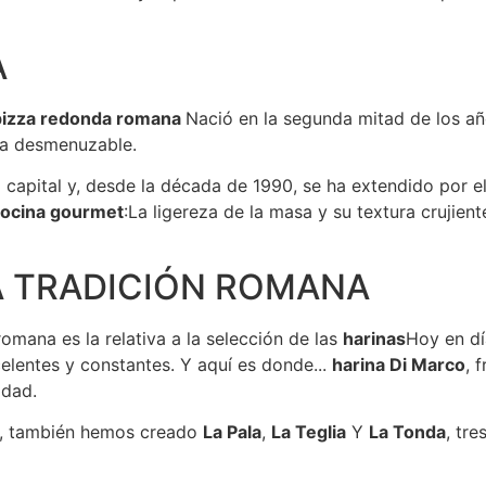
A
pizza redonda romana
Nació en la segunda mitad de los añ
lta desmenuzable.
apital y, desde la década de 1990, se ha extendido por el re
ocina gourmet
:La ligereza de la masa y su textura crujien
A TRADICIÓN ROMANA
romana es la relativa a la selección de las
harinas
Hoy en dí
elentes y constantes. Y aquí es donde...
harina Di Marco
, 
idad.
es, también hemos creado
La Pala
,
La Teglia
Y
La Tonda
, tr