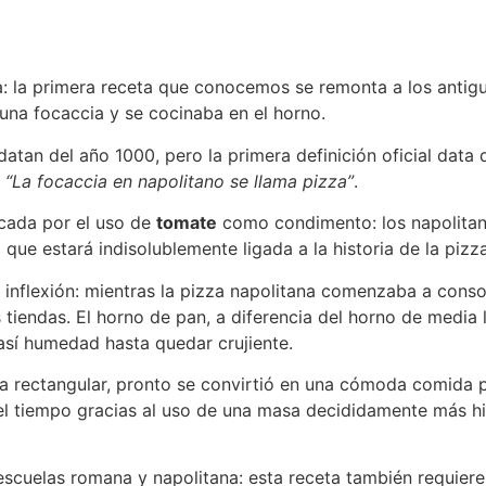
a: la primera receta que conocemos se remonta a los antig
una focaccia y se cocinaba en el horno.
datan del año 1000, pero la primera definición oficial dat
e
“La focaccia en napolitano se llama pizza”
.
rcada por el uso de
tomate
como condimento: los napolitano
ue estará indisolublemente ligada a la historia de la pizza
nflexión: mientras la pizza napolitana comenzaba a conso
 tiendas. El horno de pan, a diferencia del horno de media 
así humedad hasta quedar crujiente.
a rectangular, pronto se convirtió en una cómoda comida pa
el tiempo gracias al uso de una masa decididamente más hid
cuelas romana y napolitana: esta receta también requiere