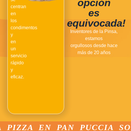
opción
centran
es
en
equivocada!
los
condimentos
Inventores de la Pinsa,
y
estamos
en
orgullosos desde hace
un
más de 20 años
servicio
rápido
y
eficaz.
PIZZA EN PAN PUCCIA SORR