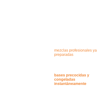
el rendimiento y el perfil
nutricional de las masas.
No en vano, es uno de los
ingredientes clave de la
Original Pinsa Romana Di
Marco.
Gracias a un profundo
conocimiento de las
materias primas y los
procesos de fabricación,
hemos desarrollado
mezclas profesionales ya
preparadas
diseñados
para garantizar unos
resultados excelentes.
También ofrecemos
bases precocidas y
congeladas
instantáneamente
perfecto
para la comida callejera y
para todas las actividades
que quieran ofrecer el
original Pinsa Romana Di
Marco sin