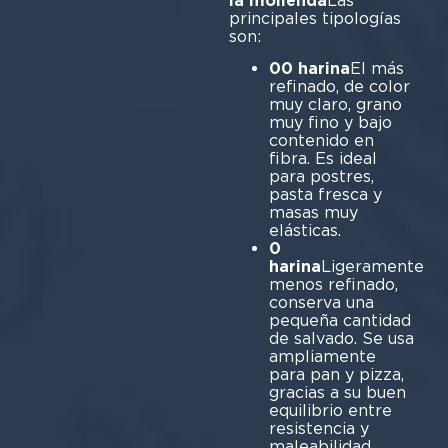
la molienda
Las
principales tipologías
son:
00 harina
El más
refinado, de color
muy claro, grano
muy fino y bajo
contenido en
fibra. Es ideal
para postres,
pasta fresca y
masas muy
elásticas.
0
harina
Ligeramente
menos refinado,
conserva una
pequeña cantidad
de salvado. Se usa
ampliamente
para pan y pizza,
gracias a su buen
equilibrio entre
resistencia y
maleabilidad.