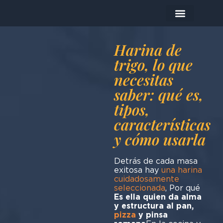
La empresa
Los productos
Hoy me preparo…
Harina de
trigo, lo que
necesitas
saber: qué es,
tipos,
características
y cómo usarla
Detrás de cada masa
exitosa hay
una harina
cuidadosamente
seleccionada
, Por qué
Es ella quien da alma
y estructura al pan,
pizza
y pinsa