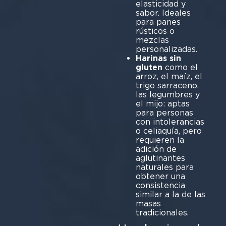
elasticidad y
sabor. Ideales
para panes
rústicos o
mezclas
personalizadas.
Harinas sin
gluten
como el
arroz, el maíz, el
trigo sarraceno,
las legumbres y
el mijo: aptas
para personas
con intolerancias
o celiaquía, pero
requieren la
adición de
aglutinantes
naturales para
obtener una
consistencia
similar a la de las
masas
tradicionales.