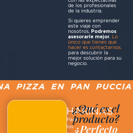
con las expectativas
de los profesionales
de la industria.
Si quieres emprender
este viaje con
nosotros,
Podremos
asesorarle mejor
.
Lo
único que tienes que
hacer es contactarnos.
para descubrir la
mejor solución para su
negocio.
 PIZZA EN PAN PUCCIA S
¿Qué es el
HARINAS
producto?
Para
¿Perfecto
los