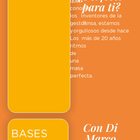
que
para ti?
conocen
los
Inventores de la
gestos
Pinsa, estamos
y
orgullosos desde hace
Los
más de 20 años
ritmos
de
una
masa
perfecta.
Con Di
BASES
Marco