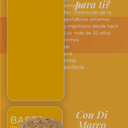
para ti?
conocen
los
Inventores de la
gestos
Pinsa, estamos
y
orgullosos desde hace
Los
más de 20 años
ritmos
de
una
masa
perfecta.
Con Di
BASES
Marco
Para