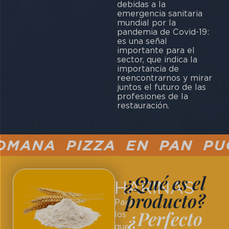
debidas a la
emergencia sanitaria
mundial por la
pandemia de Covid-19:
es una señal
importante para el
sector, que indica la
importancia de
reencontrarnos y mirar
juntos el futuro de las
profesiones de la
restauración.
ANA PIZZA EN PAN PUCC
¿Qué es el
HARINAS
producto?
Para
¿Perfecto
los
que