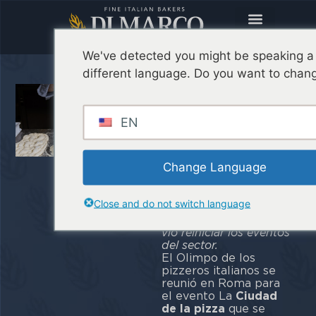
We've detected you might be speaking a
different language. Do you want to chang
La Ciudad de
la Pizza, el
EN
Evento de
Reinicio
Change Language
En junio se celebró en
Roma la Ciudad de la
Close and do not switch language
Pizza: un evento
dedicado al gusto que
vio reiniciar los eventos
del sector.
El Olimpo de los
pizzeros italianos se
reunió en Roma para
el evento La
Ciudad
de la pizza
que se