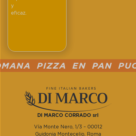
y
eficaz.
ANA PIZZA EN PAN PUCCI
DI MARCO CORRADO srl
Vía Monte Nero, 1/3 – 00012
Guidonia Montecelio, Roma