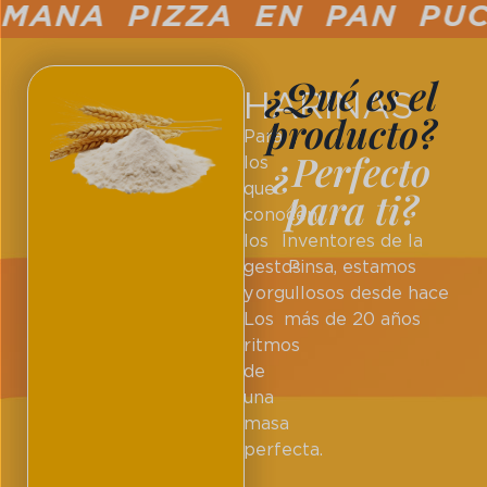
ANA PIZZA EN PAN PUCCI
¿Qué es el
HARINAS
producto?
Para
¿Perfecto
los
que
para ti?
conocen
los
Inventores de la
gestos
Pinsa, estamos
y
orgullosos desde hace
Los
más de 20 años
ritmos
de
una
masa
perfecta.