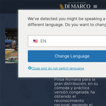
We've detected you might be speaking a
La Pinsa
different language. Do you want to chang
Romana
Congelada
EN
triunfa en los
Italian Food
Change Language
Awards 2025
Close and do not switch language
Estamos orgullosos de
anunciar que nuestra
Pinsa Romana para la
gran distribución, en su
cómoda y práctica
versión congelada, ha
obtenido el
reconocimiento
nacional, ganando el