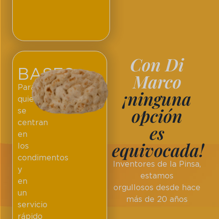
Con Di
BASES
Marco
Para
¡ninguna
quienes
opción
se
centran
es
en
equivocada!
los
condimentos
Inventores de la Pinsa,
y
estamos
en
orgullosos desde hace
un
más de 20 años
servicio
rápido