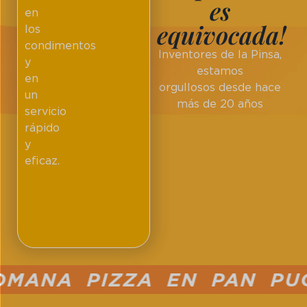
es
en
equivocada!
los
condimentos
Inventores de la Pinsa,
y
estamos
en
orgullosos desde hace
un
más de 20 años
servicio
rápido
y
eficaz.
OMANA PIZZA EN PAN PUC