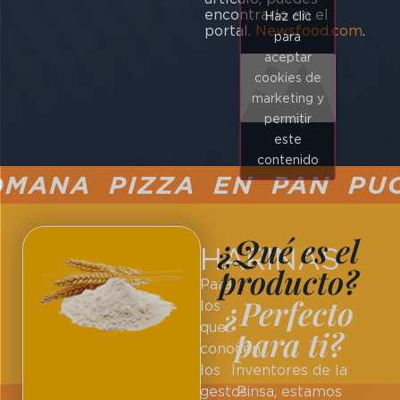
encontrarlo en el
Haz clic
portal.
Newsfood.com
.
para
aceptar
cookies de
marketing y
permitir
este
contenido
MANA PIZZA EN PAN PUC
¿Qué es el
HARINAS
producto?
Para
¿Perfecto
los
que
para ti?
conocen
los
Inventores de la
gestos
Pinsa, estamos