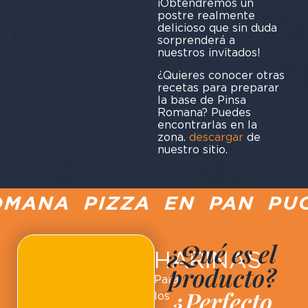
¡Obtendremos un
postre realmente
delicioso que sin duda
sorprenderá a
nuestros invitados!
¿Quieres conocer otras
recetas para preparar
la base de Pinsa
Romana? Puedes
encontrarlas en la
zona.
descargar
de
nuestro sitio.
MANA PIZZA EN PAN PUCC
¿Qué es el
HARINAS
producto?
Para
¿Perfecto
los