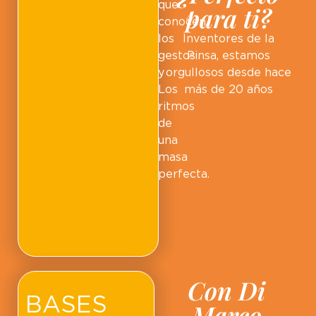
que
para ti?
conocen
los
Inventores de la
gestos
Pinsa, estamos
y
orgullosos desde hace
Los
más de 20 años
ritmos
de
una
masa
perfecta.
Con Di
BASES
Marco