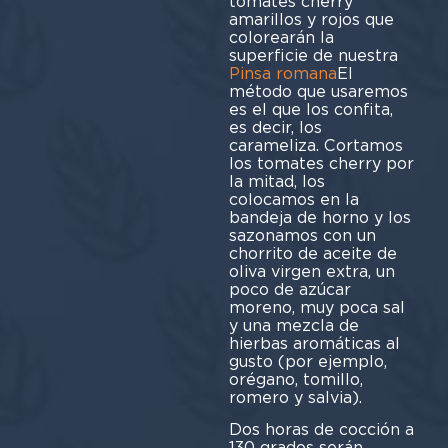
tomates cherry
amarillos y rojos que
colorearán la
superficie de nuestra
Pinsa romana
El
método que usaremos
es el que los confita,
es decir, los
carameliza. Cortamos
los tomates cherry por
la mitad, los
colocamos en la
bandeja de horno y los
sazonamos con un
chorrito de aceite de
oliva virgen extra, un
poco de azúcar
moreno, muy poca sal
y una mezcla de
hierbas aromáticas al
gusto (por ejemplo,
orégano, tomillo,
romero y salvia).
Dos horas de cocción a
130 grados serán