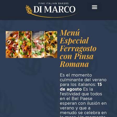
La empresa
Los productos
Hoy me preparo…
Menú
Especial
Ferragosto
con Pinsa
Romana
Es el momento
culminante del verano
para los italianos:
15
de agosto
Es la
festividad que todos
en el Bel Paese
esperan con ilusión en
verano y que a
menudo se celebra en