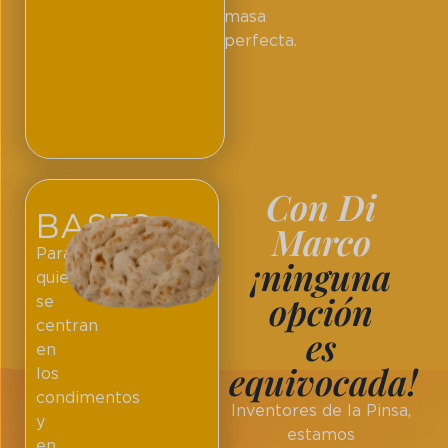
masa
perfecta.
Con Di
BASES
Marco
Para
¡ninguna
quienes
opción
se
centran
es
en
equivocada!
los
condimentos
Inventores de la Pinsa,
y
estamos
en