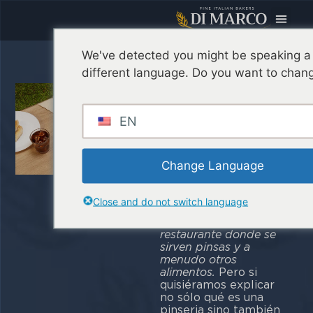
We've detected you might be speaking a
Pinseria: qué
different language. Do you want to chang
es y por qué
es una
EN
oportunidad
para los
Change Language
restauradores
Close and do not switch language
La
Treccani
define
pinseria como una “
Un
restaurante donde se
sirven pinsas y a
menudo otros
alimentos.
Pero si
quisiéramos explicar
no sólo qué es una
pinseria sino también