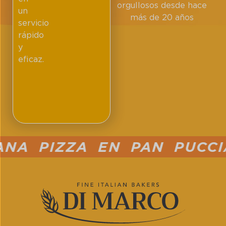
orgullosos desde hace
un
más de 20 años
servicio
rápido
y
eficaz.
A PIZZA EN PAN PUCCIA 