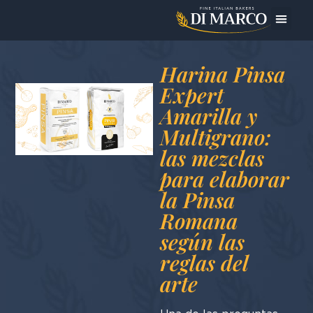
La emp
Los pro
Hoy me pr
Harina Pinsa
Expert
Amarilla y
Multigrano:
las mezclas
para elaborar
la Pinsa
Romana
según las
reglas del
arte