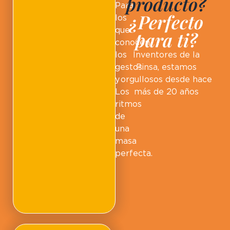
producto?
Para
¿Perfecto
los
que
para ti?
conocen
los
Inventores de la
gestos
Pinsa, estamos
y
orgullosos desde hace
Los
más de 20 años
ritmos
de
una
masa
perfecta.