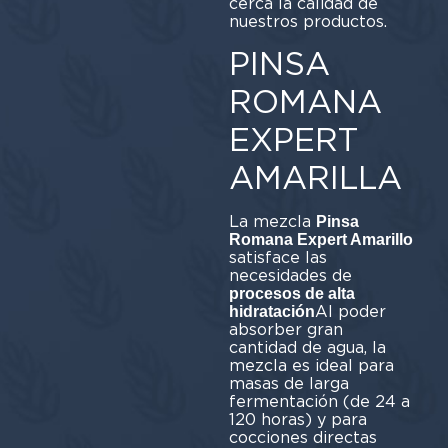
cerca la calidad de
nuestros productos.
PINSA
ROMANA
EXPERT
AMARILLA
La mezcla
Pinsa
Romana Expert Amarillo
satisface las
necesidades de
procesos de alta
Al poder
hidratación
absorber gran
cantidad de agua, la
mezcla es ideal para
masas de larga
fermentación (de 24 a
120 horas) y para
cocciones directas