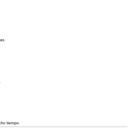
as.
.
cho tiempo.