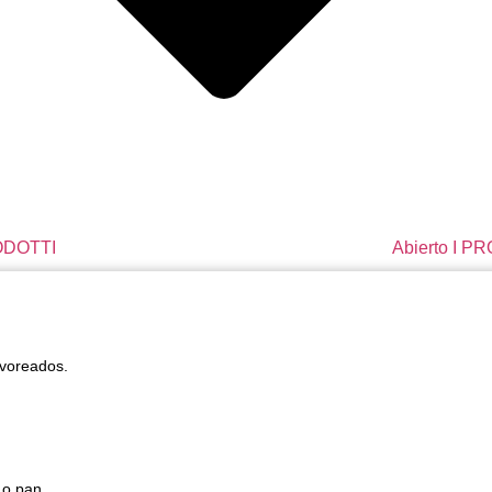
RODOTTI
Abierto I P
lvoreados.
 o pan.