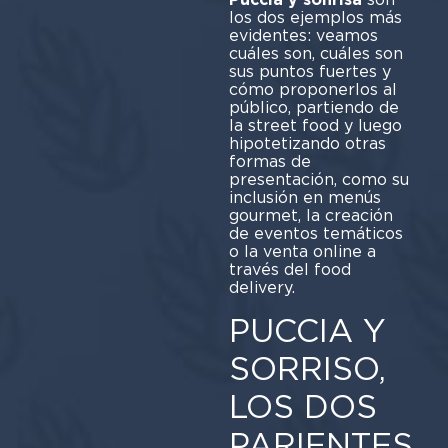
los dos ejemplos más
evidentes: veamos
cuáles son, cuáles son
sus puntos fuertes y
cómo proponerlos al
público, partiendo de
la street food y luego
hipotetizando otras
formas de
presentación, como su
inclusión en menús
gourmet, la creación
de eventos temáticos
o la venta online a
través del food
delivery.
PUCCIA Y
SORRISO,
LOS DOS
PARIENTES