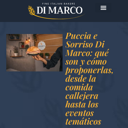
La empresa
Los productos
Hoy me preparo…
Puccia e
Sorriso Di
Marco: qué
son y cómo
proponerlas,
desde la
comida
callejera
hasta los
eventos
temáticos