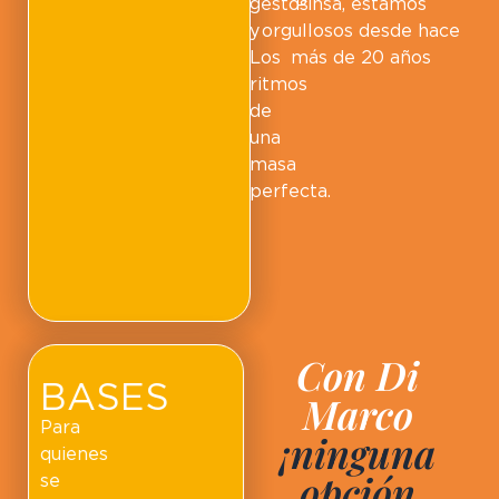
gestos
Pinsa, estamos
y
orgullosos desde hace
Los
más de 20 años
ritmos
de
una
masa
perfecta.
Con Di
BASES
Marco
Para
¡ninguna
quienes
opción
se