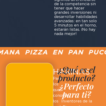
de la competencia sin
tener que hacer
grandes inversiones ni
desarrollar habilidades
avanzadas: en tan solo
5 minutos en el horno,
estarán listas. ¡No hay
nada mejor!
ANA PIZZA EN PAN PUCCI
¿Qué es el
HARINAS
producto?
Para
¿Perfecto
los
que
para ti?
conocen
los
Inventores de la