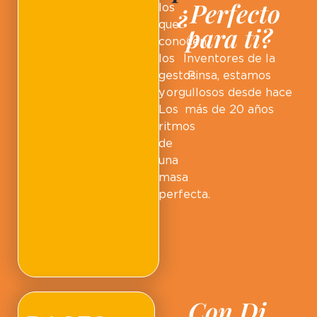
¿Perfecto
los
que
para ti?
conocen
los
Inventores de la
gestos
Pinsa, estamos
y
orgullosos desde hace
Los
más de 20 años
ritmos
de
una
masa
perfecta.
Con Di