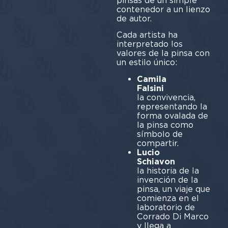
pinsas de un simple
contenedor a un lienzo
de autor.
Cada artista ha
interpretado los
valores de la pinsa con
un estilo único:
Camila
Falsini
En
la convivencia,
representando la
forma ovalada de
la pinsa como
símbolo de
compartir.
Lucio
Schiavon
c
la historia de la
invención de la
pinsa, un viaje que
comienza en el
laboratorio de
Corrado Di Marco
y llega a