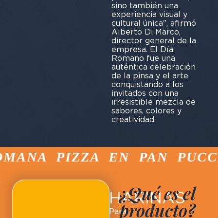
sino también una
experiencia visual y
cultural única", afirmó
Alberto Di Marco,
director general de la
empresa. El Día
Romano fue una
auténtica celebración
de la pinsa y el arte,
conquistando a los
invitados con una
irresistible mezcla de
sabores, colores y
creatividad.
MANA PIZZA EN PAN PUCCI
¿Qué es el
HARINAS
producto?
Para