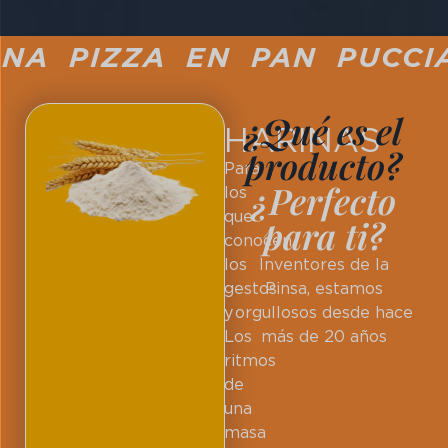
A PIZZA EN PAN PUCCIA 
¿Qué es el
HARINAS
producto?
Para
¿Perfecto
los
que
para ti?
conocen
los
Inventores de la
gestos
Pinsa, estamos
y
orgullosos desde hace
Los
más de 20 años
ritmos
de
una
masa