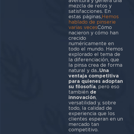
aventura y genera una
mezcla de retos y
satisfacciones. En
estas páginas,
Hemos
hablado de pinserie
varias veces
Cómo
nacieron y cómo han
crecido
numéricamente en
todo el mundo. Hemos
explorado el tema de
la diferenciación, que
la pinsa crea de forma
natural y da...
Una
ventaja competitiva
para quienes adoptan
su filosofía
, pero eso
también
de
innovación
,
versatilidad y, sobre
todo, la calidad de
experiencia que los
clientes esperan en un
mercado tan
competitivo.