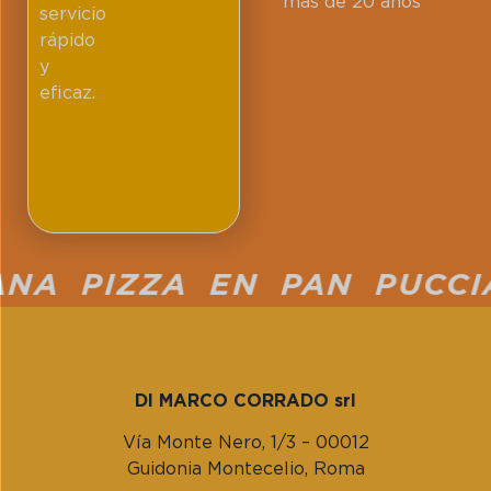
más de 20 años
servicio
rápido
y
eficaz.
A PIZZA EN PAN PUCCIA 
DI MARCO CORRADO srl
Vía Monte Nero, 1/3 – 00012
Guidonia Montecelio, Roma