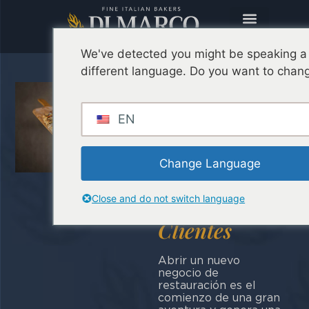
We've detected you might be speaking a
different language. Do you want to chang
Pinseria
Moderna:
EN
Tácticas y
Herramientas
de Marketing
Change Language
para Atraer
Close and do not switch language
Nuevos
Clientes
Abrir un nuevo
negocio de
restauración es el
comienzo de una gran