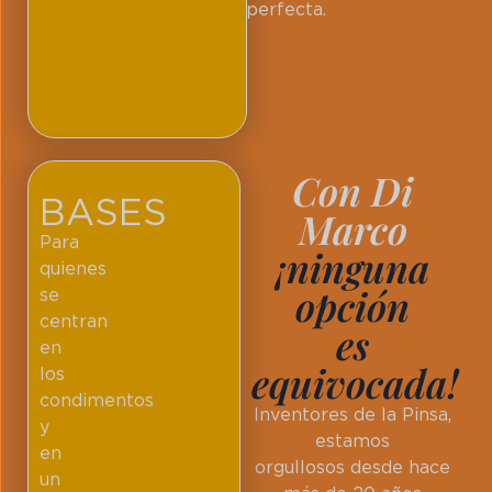
perfecta.
Con Di
BASES
Marco
Para
¡ninguna
quienes
opción
se
centran
es
en
equivocada!
los
condimentos
Inventores de la Pinsa,
y
estamos
en
orgullosos desde hace
un