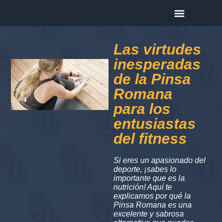
La empresa
Los productos
Hoy me preparo…
Las virtudes
inesperadas
de la Pinsa
Romana
para los
entusiastas
del fitness
Si eres un apasionado del
deporte, ¡sabes lo
importante que es la
nutrición! Aquí te
explicamos por qué la
Pinsa Romana es una
excelente y sabrosa