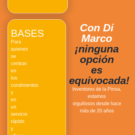
Con Di
BASES
Marco
Para
¡ninguna
quienes
opción
se
centran
es
en
equivocada!
los
condimentos
Inventores de la Pinsa,
y
estamos
en
orgullosos desde hace
un
más de 20 años
servicio
rápido
y