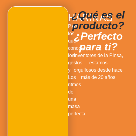
¿Qué es el
HARINAS
producto?
Para
¿Perfecto
los
que
para ti?
conocen
los
Inventores de la Pinsa,
gestos
estamos
y
orgullosos desde hace
Los
más de 20 años
ritmos
de
una
masa
perfecta.